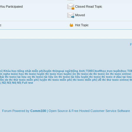
You Participated
Closed Read Topic
Moved
c
Hot Topic
F
hí
|
Khóa học tiếng nhật miễn phí
|
luyện thi
|
ngoại ngữ
|
tiếng Anh
|
TOIEC
|
toefl
học trực tuyến
|
học TOE
ện nghe toeic
|
học thi toeic
|
luyện thi toeic trực tuyến
|
ôn thi toeic
|
de thi toeic
|
ôn thi toeic online
|
bài thi toeic
|
tai lieu on thi toeic
|
tài liệu ôn thi toeic
|
tài liệu luyện thi toeic
|
thi toeic ở đâu
|
tai lie
yến
|
de thi thử toeic miễn phí
|
luyện thi toeic miễn phí
|
thi toeic miễn phí
|
đề thi thử toeic online
|
t
1
|
N2
|
N3
|
N4
|
N5
|
Full test
Forum
Powered by
Comm100
| Open Source & Free Hosted
Customer Service
Software