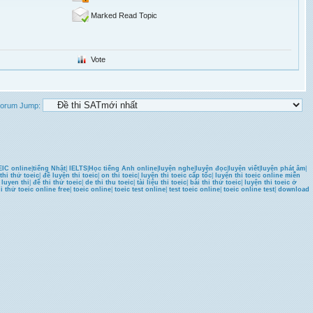
Marked Read Topic
Vote
orum Jump:
IC online
|
tiếng Nhật
|
IELTS
|
Học tiếng Anh online
|
luyện nghe
|
luyện đọc
|
luyện viết
|
luyện phát âm
|
thi thử toeic
|
đề luyện thi toeic
|
on thi toeic
|
luyện thi toeic cấp tốc
|
luyện thi toeic online miễn
u luyen thi
|
đề thi thử toeic
|
de thi thu toeic
|
tài liệu thi toeic
|
bài thi thử toeic
|
luyện thi toeic ở
hi thử toeic online free
|
toeic online
|
toeic test online
|
test toeic online
|
toeic online test
|
download