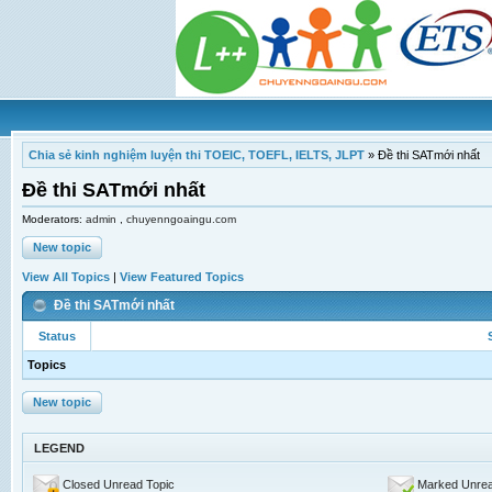
Chia sẻ kinh nghiệm luyện thi TOEIC, TOEFL, IELTS, JLPT
»
Đề thi SATmới nhất
Đề thi SATmới nhất
Moderators:
admin
,
chuyenngoaingu.com
New topic
View All Topics
|
View Featured Topics
Đề thi SATmới nhất
Status
Topics
New topic
LEGEND
Closed Unread Topic
Marked Unrea