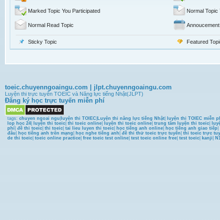
Marked Topic You Participated
Normal Topic 
Normal Read Topic
Annoucement
Sticky Topic
Featured Topi
toeic.chuyenngoaingu.com
|
jlpt.chuyenngoaingu.com
Luyện thi trực tuyến TOEIC và Năng lực tiếng Nhật(JLPT)
Đăng ký học trực tuyến miễn phí
tags:
chuyen ngoai ngu
|
luyện thi TOIEC
|
Luyện thi năng lực tiếng Nhật
|
luyện thi TOIEC miễn p
lop hoc 24
|
luyện thi toeic
|
thi toeic online
|
luyện thi toeic online
|
trung tâm luyện thi toeic
|
luy
phí
|
đề thi toeic
|
thi toeic
|
tai lieu luyen thi toeic
|
học tiếng anh online
|
học tiếng anh giao tiếp
|
đâu
|
học tiếng anh trên mạng
|
học nghe tiếng anh
|
đề thi thử toeic trực tuyến
|
thi toeic trực tu
de thi toeic
|
toeic online practice
|
free toeic test online
|
test toeic online free
|
test toeic
|
kanji
|
N