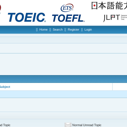
Home
Search
Register
Login
Subject
d Topic
Normal Unread Topic