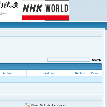
Author
Last Post
Replies
Views
Closed Topic You Participated