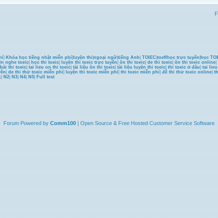
F
hí
|
Khóa học tiếng nhật miễn phí
|
luyện thi
|
ngoại ngữ
|
tiếng Anh
|
TOIEC
|
toefl
học trực tuyến
|
học TOE
ện nghe toeic
|
học thi toeic
|
luyện thi toeic trực tuyến
|
ôn thi toeic
|
de thi toeic
|
ôn thi toeic online
|
bài thi toeic
|
tai lieu on thi toeic
|
tài liệu ôn thi toeic
|
tài liệu luyện thi toeic
|
thi toeic ở đâu
|
tai lie
yến
|
de thi thử toeic miễn phí
|
luyện thi toeic miễn phí
|
thi toeic miễn phí
|
đề thi thử toeic online
|
t
1
|
N2
|
N3
|
N4
|
N5
|
Full test
Forum
Powered by
Comm100
| Open Source & Free Hosted
Customer Service
Software