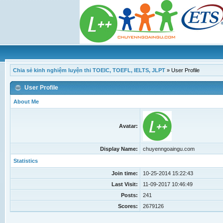
Chia sẻ kinh nghiệm luyện thi TOEIC, TOEFL, IELTS, JLPT
»
User Profile
User Profile
About Me
Avatar:
Display Name:
chuyenngoaingu.com
Statistics
Join time:
10-25-2014 15:22:43
Last Visit:
11-09-2017 10:46:49
Posts:
241
Scores:
2679126