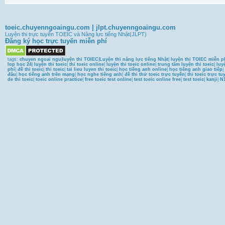
toeic.chuyenngoaingu.com
|
jlpt.chuyenngoaingu.com
Luyện thi trực tuyến TOEIC và Năng lực tiếng Nhật(JLPT)
Đăng ký học trực tuyến miễn phí
tags:
chuyen ngoai ngu
|
luyện thi TOIEC
|
Luyện thi năng lực tiếng Nhật
|
luyện thi TOIEC miễn p
lop hoc 24
|
luyện thi toeic
|
thi toeic online
|
luyện thi toeic online
|
trung tâm luyện thi toeic
|
luy
phí
|
đề thi toeic
|
thi toeic
|
tai lieu luyen thi toeic
|
học tiếng anh online
|
học tiếng anh giao tiếp
|
đâu
|
học tiếng anh trên mạng
|
học nghe tiếng anh
|
đề thi thử toeic trực tuyến
|
thi toeic trực tu
de thi toeic
|
toeic online practice
|
free toeic test online
|
test toeic online free
|
test toeic
|
kanji
|
N