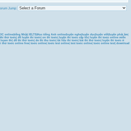
orum Jump:
IC online
|
tiếng Nhật
|
IELTS
|
Học tiếng Anh online
|
luyện nghe
|
luyện đọc
|
luyện viết
|
luyện phát âm
|
thi thử toeic
|
đề luyện thi toeic
|
on thi toeic
|
luyện thi toeic cấp tốc
|
luyện thi toeic online miễn
u luyen thi
|
đề thi thử toeic
|
de thi thu toeic
|
tài liệu thi toeic
|
bài thi thử toeic
|
luyện thi toeic ở
hi thử toeic online free
|
toeic online
|
toeic test online
|
test toeic online
|
toeic online test
|
download