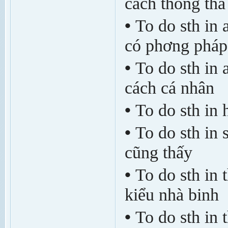
cách thong thả
•
To do sth in
có ph­ơng pháp
•
To do sth in 
cách cá nhân
•
To do sth in 
•
To do sth in 
cũng thấy
•
To do sth in 
kiểu nhà binh
•
To do sth in 