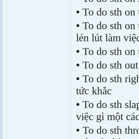
•
To do sth on 
•
To do sth on 
lén lút làm việ
•
To do sth on 
•
To do sth out
•
To do sth rig
tức khắc
•
To do sth sl
việc gì một cá
•
To do sth thr