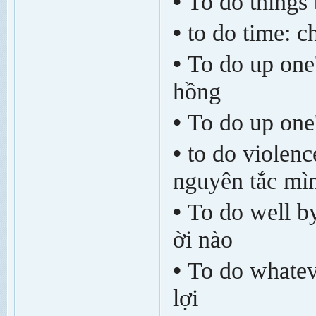
•
To do things
•
to do time: ch
•
To do up one'
hồng
•
To do up one'
•
to do violence
nguyên tắc mìn
•
To do well by 
ời nào
•
To do whateve
lợi