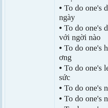
•
To do one's d
ngày
•
To do one's d
với ng­ời nào
•
To do one's ha
ơng
•
To do one's l
sức
•
To do one's ne
•
To do one's n