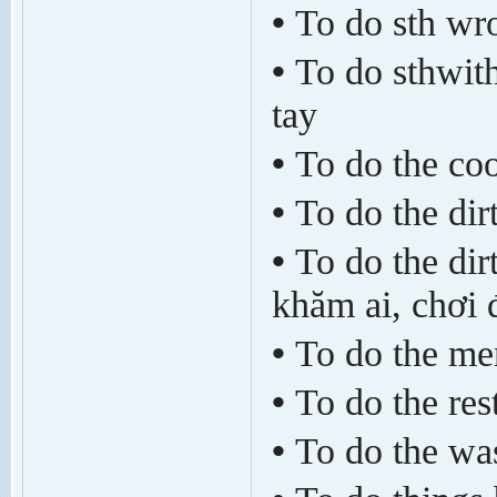
•
To do sth wr
•
To do sthwith
tay
•
To do the co
•
To do the dir
•
To do the dir
khăm ai, chơi 
•
To do the me
•
To do the res
•
To do the wa