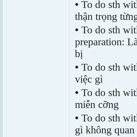
•
To do sth wit
thận trọng từng
•
To do sth wit
preparation: L
bị
•
To do sth wit
việc gì
•
To do sth wit
miễn c­ỡng
•
To do sth wit
gì không quan 