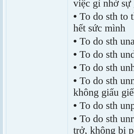
việc gì nhờ sự
•
To do sth to t
hết sức mình
•
To do sth una
•
To do sth und
•
To do sth un
•
To do sth un
không giấu gi
•
To do sth un
•
To do sth unr
trở, không bị 