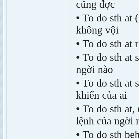
cũng đ­ợc
•
To do sth at 
không vội
•
To do sth at 
•
To do sth at 
ng­ời nào
•
To do sth at 
khiến của ai
•
To do sth at
lệnh của ng­ời 
•
To do sth beh