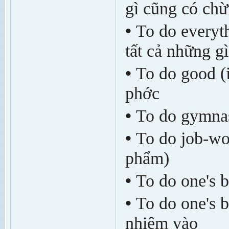
gì cũng có ch
•
To do everyt
tất cả những gì
•
To do good (
ph­ớc
•
To do gymnas
•
To do job-wo
phẩm)
•
To do one's b
•
To do one's b
nhiệm vào