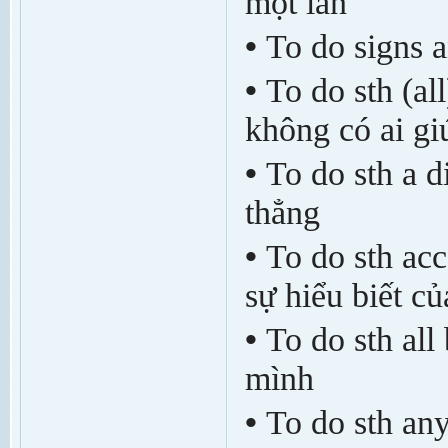
một lần
•
To do signs 
•
To do sth (al
không có ai gi
•
To do sth a 
thẳng
•
To do sth acc
sự hiểu biết c
•
To do sth all
mình
•
To do sth any