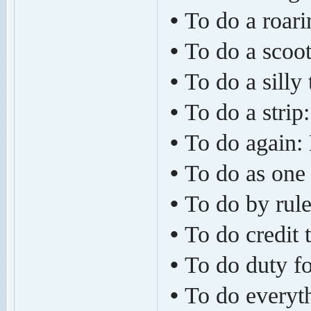
•
To do a roari
•
To do a scoot
•
To do a silly
•
To do a strip
•
To do again:
•
To do as one
•
To do by rule
•
To do credit 
•
To do duty fo
•
To do everyt