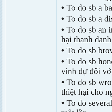
•
To do sb a ba
•
To do sb a di
•
To do sb an i
hại thanh danh
•
To do sb bro
•
To do sb hon
vinh dự đối với
•
To do sb wro
thiệt hại cho n
•
To do several