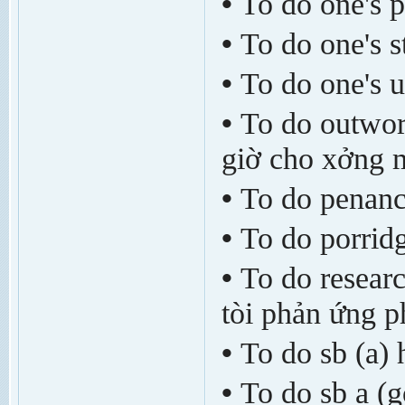
•
To do one's 
•
To do one's st
•
To do one's 
•
To do outwor
giờ cho x­ởng
•
To do penance
•
To do porridg
•
To do researc
tòi phản ứng p
•
To do sb (a) 
•
To do sb a (g