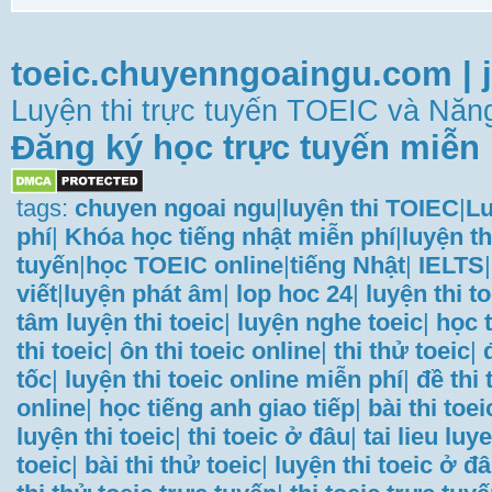
toeic.chuyenngoaingu.com
|
Luyện thi trực tuyến TOEIC và Năng
Đăng ký học trực tuyến miễn 
tags:
chuyen ngoai ngu
|
luyện thi TOIEC
|
Lu
phí
|
Khóa học tiếng nhật miễn phí
|
luyện th
tuyến
|
học TOEIC online
|
tiếng Nhật
|
IELTS
|
viết
|
luyện phát âm
|
lop hoc 24
|
luyện thi t
tâm luyện thi toeic
|
luyện nghe toeic
|
học t
thi toeic
|
ôn thi toeic online
|
thi thử toeic
|
tốc
|
luyện thi toeic online miễn phí
|
đề thi
online
|
học tiếng anh giao tiếp
|
bài thi toei
luyện thi toeic
|
thi toeic ở đâu
|
tai lieu luye
toeic
|
bài thi thử toeic
|
luyện thi toeic ở đ