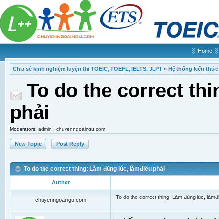
Home
Chia sẻ kinh nghiệm luyện thi TOEIC, TOEFL, IELTS, JLPT
»
Hệ thống kiến thức
To do the correct th
phải
Moderators:
admin
,
chuyenngoaingu.com
New Topic
Post Reply
To do the correct thing: Làm đúng lúc, làmđiều phải
Author
To do the correct thing: Làm đúng lúc, làmđ
chuyenngoaingu.com