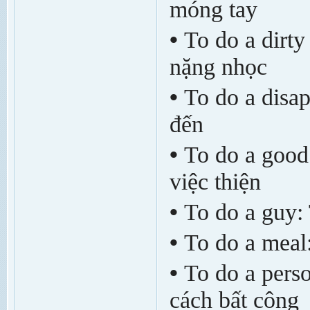
móng tay
•
To do a dirty
nặng nhọc
•
To do a disap
đến
•
To do a good
việc thiện
•
To do a guy: 
•
To do a mea
•
To do a perso
cách bất công