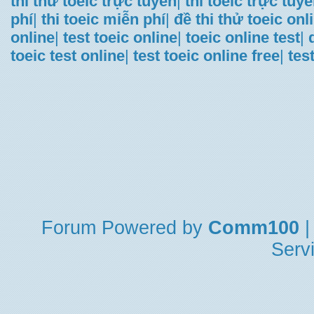
thi thử toeic trực tuyến
|
thi toeic trực tuy
phí
|
thi toeic miễn phí
|
đề thi thử toeic onl
online
|
test toeic online
|
toeic online test
|
toeic test online
|
test toeic online free
|
tes
Forum
Powered by
Comm100
|
Serv