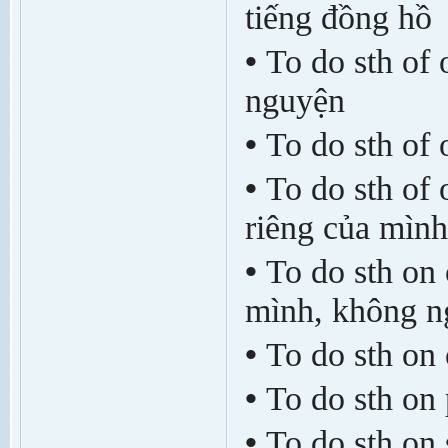
tiếng đồng hồ
•
To do sth of 
nguyện
•
To do sth of 
•
To do sth of 
riêng của mình
•
To do sth on
mình, không ng
•
To do sth on 
•
To do sth on 
•
To do sth on 