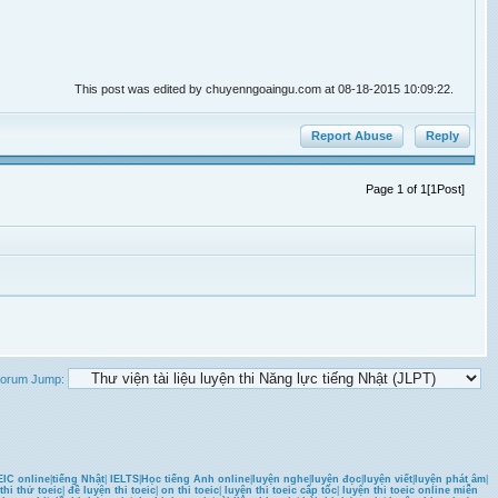
This post was edited by
chuyenngoaingu.com
at 08-18-2015 10:09:22.
Report Abuse
Reply
Page 1 of 1[1Post]
orum Jump:
IC online
|
tiếng Nhật
|
IELTS
|
Học tiếng Anh online
|
luyện nghe
|
luyện đọc
|
luyện viết
|
luyện phát âm
|
thi thử toeic
|
đề luyện thi toeic
|
on thi toeic
|
luyện thi toeic cấp tốc
|
luyện thi toeic online miễn