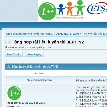
Chia sẻ kinh nghiệm luyện thi TOEIC, TOEFL, IELTS, JLPT
»
Thư viện tài liệu l
Tổng hợp tài liệu luyện thi JLPT N2
Moderators:
admin
,
chuyenngoaingu.com
New Topic
Post Reply
Tổng hợp tài liệu luyện thi JLPT N2
Author
chuyenngoaingu.com
Tổng hợp tài liệu luyện thi
Hôm nay xin giới thiệu đến 
nổi tiếng rồi nên có lẽ là nh
1. 日本語総まとめN2 文法 | S
2. 日本語総まとめ N2 漢字 | S
3. 日本語総まとめ N2 語彙 | 
Join Time:
10-25-2014 15:22:43
4. 日本語総まとめ N2 読解 | 
Posts:
232