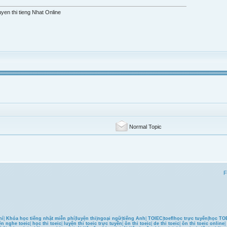
yen thi tieng Nhat Online
Normal Topic
F
hí
|
Khóa học tiếng nhật miễn phí
|
luyện thi
|
ngoại ngữ
|
tiếng Anh
|
TOIEC
|
toefl
học trực tuyến
|
học TOE
ện nghe toeic
|
học thi toeic
|
luyện thi toeic trực tuyến
|
ôn thi toeic
|
de thi toeic
|
ôn thi toeic online
|