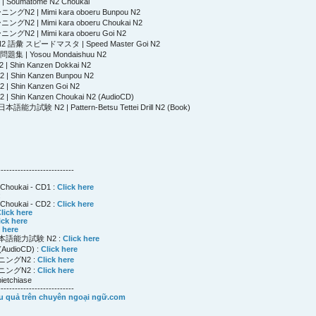
Soumatome N2 Choukai
 | Mimi kara oboeru Bunpou N2
 | Mimi kara oboeru Choukai N2
 | Mimi kara oboeru Goi N2
語彙 スピードマスタ | Speed Master Goi N2
 | Yosou Mondaishuu N2
Shin Kanzen Dokkai N2
Shin Kanzen Bunpou N2
Shin Kanzen Goi N2
hin Kanzen Choukai N2 (AudioCD)
日本語能力試験 N2 |
Pattern-Betsu Tettei Drill N2 (Book)
---------------------------
Choukai - CD1 :
Click here
:
Choukai - CD2 :
Click here
lick here
ick here
 here
語能力試験 N2 :
Click here
udioCD) :
Click here
ングN2 :
Click here
ングN2 :
Click here
ietchiase
---------------------------
u quả trên chuyên ngoại ngữ.com