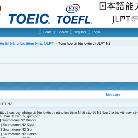
Home
Search
Register
Login
uyện thi Năng lực tiếng Nhật (JLPT)
»
Tổng hợp tài liệu luyện thi JLPT N2
Message
 JLPT N2
tất cả các bạn những tài liệu luyện thi năng lực tiếng Nhật cấp độ N2, lưu ý là bài viết này 
iều bạn đã biết rồi, gồm có :
oumatome N2 Bunpou
oumatome N2 Kanji
Soumatome N2 Goi
Soumatome N2 Dokkai