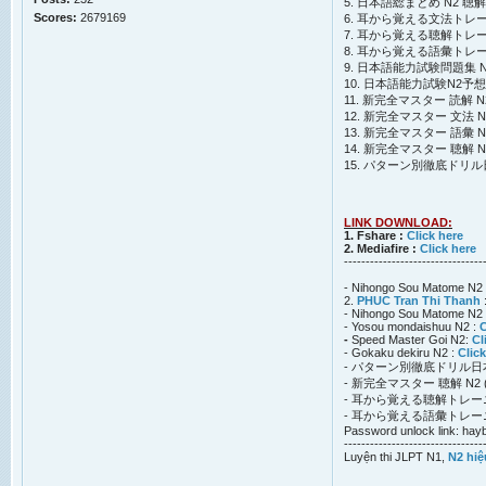
5. 日本語総まとめ N2 聴解 | 
Scores:
2679169
6. 耳から覚える文法トレーニングN2
7. 耳から覚える聴解トレーニングN2
8. 耳から覚える語彙トレーニングN2
9. 日本語能力試験問題集 N2 
10. 日本語能力試験N2予想問題集
11. 新完全マスター 読解 N2 | 
12. 新完全マスター 文法 N2 | 
13. 新完全マスター 語彙 N2 | 
14. 新完全マスター 聴解 N2 | S
15. パターン別徹底ドリル
LINK DOWNLOAD:
1. Fshare :
Click here
2. Mediafire :
Click here
--------------------------------
- Nihongo Sou Matome N2 
2.
PHUC Tran Thi Thanh
- Nihongo Sou Matome N2 
- Yosou mondaishuu N2 :
C
-
Speed Master Goi N2:
Cl
- Gokaku dekiru N2 :
Click
- パターン別徹底ドリル日本
- 新完全マスター 聴解 N2 (A
- 耳から覚える聴解トレーニ
- 耳から覚える語彙トレーニ
Password unlock link: hayb
--------------------------------
Luyện thi JLPT N1,
N2 hiệ