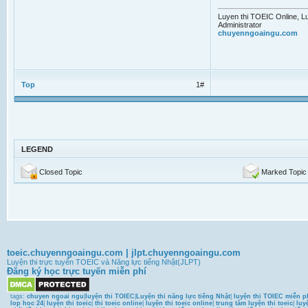
Luyen thi TOEIC Online, Lu
Administrator
chuyenngoaingu.com
Top
1#
LEGEND
Closed Topic
Marked Topic
toeic.chuyenngoaingu.com
|
jlpt.chuyenngoaingu.com
Luyện thi trực tuyến TOEIC và Năng lực tiếng Nhật(JLPT)
Đăng ký học trực tuyến miễn phí
tags:
chuyen ngoai ngu
|
luyện thi TOIEC
|
Luyện thi năng lực tiếng Nhật
|
luyện thi TOIEC miễn p
lop hoc 24
|
luyện thi toeic
|
thi toeic online
|
luyện thi toeic online
|
trung tâm luyện thi toeic
|
luy