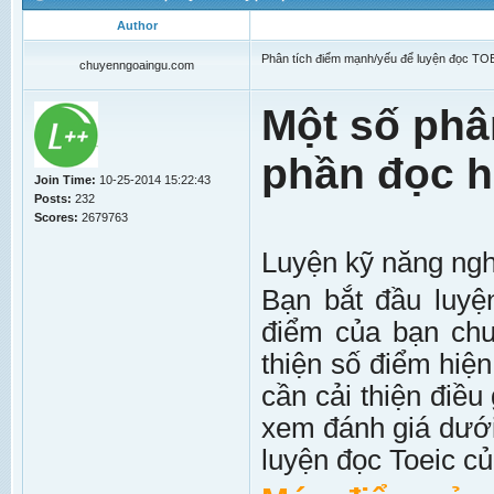
Author
Phân tích điểm mạnh/yếu để luyện đọc TOE
chuyenngoaingu.com
Một số phâ
phần đọc h
Join Time:
10-25-2014 15:22:43
Posts:
232
Scores:
2679763
Luyện kỹ năng ng
Bạn bắt đầu luyện
điểm của bạn ch
thiện số điểm hiện
cần cải thiện điều
xem đánh giá dưới
luyện đọc Toeic c