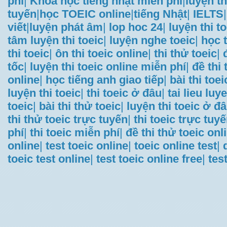
phí
|
Khóa học tiếng nhật miễn phí
|
luyện th
tuyến
|
học TOEIC online
|
tiếng Nhật
|
IELTS
|
viết
|
luyện phát âm
|
lop hoc 24
|
luyện thi t
tâm luyện thi toeic
|
luyện nghe toeic
|
học t
thi toeic
|
ôn thi toeic online
|
thi thử toeic
|
tốc
|
luyện thi toeic online miễn phí
|
đề thi
online
|
học tiếng anh giao tiếp
|
bài thi toei
luyện thi toeic
|
thi toeic ở đâu
|
tai lieu luye
toeic
|
bài thi thử toeic
|
luyện thi toeic ở đ
thi thử toeic trực tuyến
|
thi toeic trực tuy
phí
|
thi toeic miễn phí
|
đề thi thử toeic onl
online
|
test toeic online
|
toeic online test
|
toeic test online
|
test toeic online free
|
tes