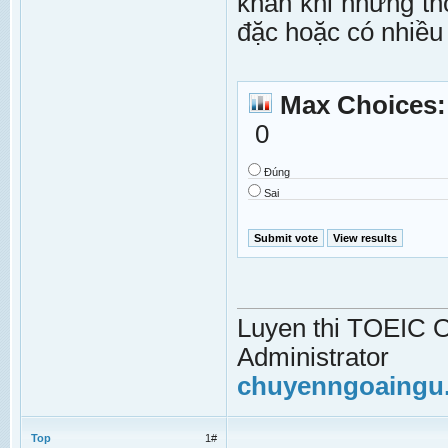
khăn khi những thô
đặc hoặc có nhiều 
Max Choices
0
Đúng
Sai
Luyen thi TOEIC On
Administrator
chuyenngoaingu
Top
1#