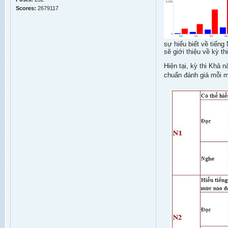
Scores:
2679117
sự hiểu biết về tiếng
sẽ giới thiệu về kỳ th
Hiện tại, kỳ thi Khả 
chuẩn đánh giá mỗi 