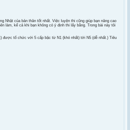
ếng Nhật của bản thân tốt nhất. Việc luyện thi cũng giúp bạn nâng cao
 nên làm, kể cả khi bạn không
có ý định thi lấy bằng. Trong bài này tôi
) được tổ chức với 5 cấp bậc từ N1 (khó nhất) tới N5 (dễ nhất.) Tiêu