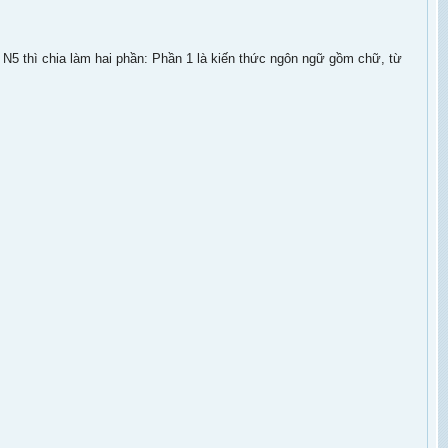
 N5 thì chia làm hai phần: Phần 1 là kiến thức ngôn ngữ gồm chữ, từ