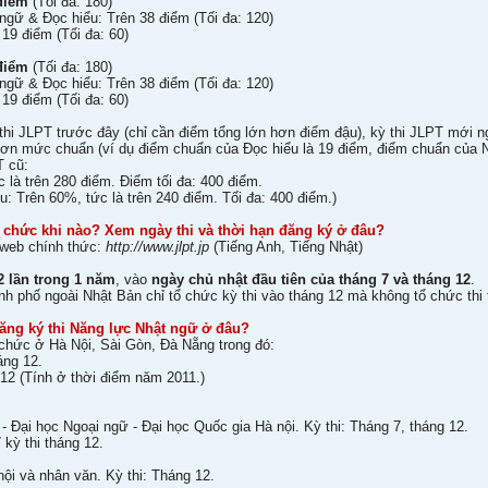
điểm
(Tối đa: 180)
ngữ & Đọc hiểu: Trên 38 điểm (Tối đa: 120)
19 điểm (Tối đa: 60)
điểm
(Tối đa: 180)
ngữ & Đọc hiểu: Trên 38 điểm (Tối đa: 120)
19 điểm (Tối đa: 60)
 thi JLPT trước đây (chỉ cần điểm tổng lớn hơn điểm đậu), kỳ thi JLPT mới
hơn mức chuẩn (ví dụ điểm chuẩn của Đọc hiểu là 19 điểm, điểm chuẩn của N
T cũ:
 là trên 280 điểm. Điểm tối đa: 400 điểm.
u: Trên 60%, tức là trên 240 điểm. Tối đa: 400 điểm.)
 chức khi nào? Xem ngày thi và thời hạn đăng ký ở đâu?
 web chính thức:
http://www.jlpt.jp
(Tiếng Anh, Tiếng Nhật)
2 lần trong 1 năm
, vào
ngày chủ nhật đầu tiên của tháng 7 và tháng 12
.
nh phố ngoài Nhật Bản chỉ tổ chức kỳ thi vào tháng 12 mà không tổ chức thi 
ăng ký thi Năng lực Nhật ngữ ở đâu?
chức ở Hà Nội, Sài Gòn, Đà Nẵng trong đó:
áng 12.
12 (Tính ở thời điểm năm 2011.)
 Đại học Ngoại ngữ - Đại học Quốc gia Hà nội. Kỳ thi: Tháng 7, tháng 12.
 kỳ thi tháng 12.
ội và nhân văn. Kỳ thi: Tháng 12.