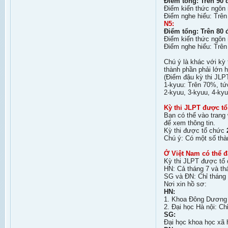
Điểm tổng: Trên 90 
Điểm kiến thức ngôn 
Điểm nghe hiểu: Trên 
N5:
Điểm tổng: Trên 80 
Điểm kiến thức ngôn 
Điểm nghe hiểu: Trên 
Chú ý là khác với kỳ
thành phần phải lớn 
(Điểm đậu kỳ thi JLP
1-kyuu: Trên 70%, tức
2-kyuu, 3-kyuu, 4-kyu
Kỳ thi JLPT được tổ
Bạn có thể vào trang
để xem thông tin.
Kỳ thi được tổ chức
Chú ý: Có một số thà
Ở Việt Nam có thể đ
Kỳ thi JLPT được tổ 
HN: Cả tháng 7 và th
SG và ĐN: Chỉ tháng 
Nơi xin hồ sơ:
HN:
1. Khoa Đông Dương -
2. Đại học Hà nội: Chỉ
SG:
Đại học khoa học xã h