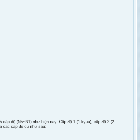
5 cấp độ (N5~N1) như hiện nay: Cấp độ 1 (1-kyuu), cấp độ 2 (2-
và các cấp độ cũ như sau: