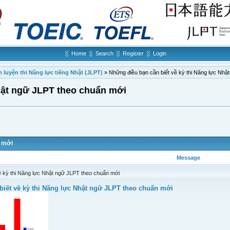
Home
Search
Register
Login
 luyện thi Năng lực tiếng Nhật (JLPT)
»
Những điều bạn cần biết về kỳ thi Năng lực Nhậ
Nhật ngữ JLPT theo chuẩn mới
n mới
Message
ề kỳ thi Năng lực Nhật ngữ JLPT theo chuẩn mới
biết về kỳ thi Năng lực Nhật ngữ JLPT theo chuẩn mới