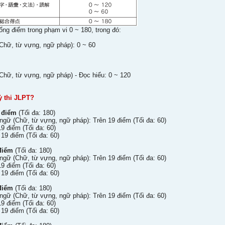
ổng điểm trong phạm vi 0 ~ 180, trong đó:
Chữ, từ vựng, ngữ pháp): 0 ~ 60
Chữ, từ vựng, ngữ pháp) - Đọc hiểu: 0 ~ 120
ỳ thi JLPT?
 điểm
(Tối đa: 180)
ngữ (Chữ, từ vựng, ngữ pháp): Trên 19 điểm (Tối đa: 60)
9 điểm (Tối đa: 60)
19 điểm (Tối đa: 60)
điểm
(Tối đa: 180)
ngữ (Chữ, từ vựng, ngữ pháp): Trên 19 điểm (Tối đa: 60)
9 điểm (Tối đa: 60)
19 điểm (Tối đa: 60)
điểm
(Tối đa: 180)
ngữ (Chữ, từ vựng, ngữ pháp): Trên 19 điểm (Tối đa: 60)
9 điểm (Tối đa: 60)
19 điểm (Tối đa: 60)