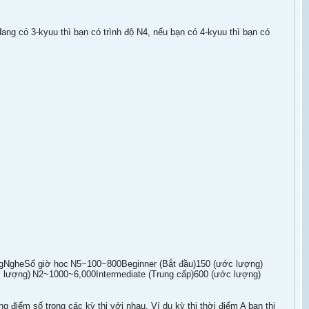
ng có 3-kyuu thì bạn có trình độ N4, nếu bạn có 4-kyuu thì bạn có
g
Nghe
Số giờ học
N5
~100
~800
Beginner (Bắt đầu)
150 (ước lượng)
 lượng)
N2
~1000
~6,000
Intermediate (Trung cấp)
600 (ước lượng)
iểm số trong các kỳ thi với nhau. Ví dụ kỳ thi thời điểm A bạn thi