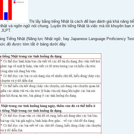
Thi lấy bằng tiếng Nhật là cách để bạn đánh giá khả năng ti
 Nhật và ngôn ngữ nói chung. Luyện thi tiếng Nhật là việc mà tôi khuyên bạn
i JLPT.
năng Tiếng Nhật (Năng lực Nhật ngữ, hay Japanese Language Proficiency Test
mức độ được tóm tắt ở bảng dưới đây: