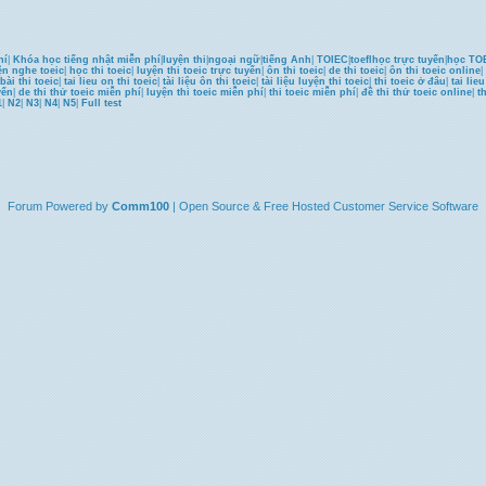
hí
|
Khóa học tiếng nhật miễn phí
|
luyện thi
|
ngoại ngữ
|
tiếng Anh
|
TOIEC
|
toefl
học trực tuyến
|
học TOE
ện nghe toeic
|
học thi toeic
|
luyện thi toeic trực tuyến
|
ôn thi toeic
|
de thi toeic
|
ôn thi toeic online
|
bài thi toeic
|
tai lieu on thi toeic
|
tài liệu ôn thi toeic
|
tài liệu luyện thi toeic
|
thi toeic ở đâu
|
tai lie
yến
|
de thi thử toeic miễn phí
|
luyện thi toeic miễn phí
|
thi toeic miễn phí
|
đề thi thử toeic online
|
t
1
|
N2
|
N3
|
N4
|
N5
|
Full test
Forum
Powered by
Comm100
| Open Source & Free Hosted
Customer Service
Software