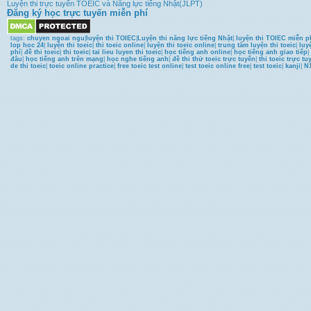
Luyện thi trực tuyến TOEIC và Năng lực tiếng Nhật(JLPT)
Đăng ký học trực tuyến miễn phí
tags:
chuyen ngoai ngu
|
luyện thi TOIEC
|
Luyện thi năng lực tiếng Nhật
|
luyện thi TOIEC miễn p
lop hoc 24
|
luyện thi toeic
|
thi toeic online
|
luyện thi toeic online
|
trung tâm luyện thi toeic
|
luy
phí
|
đề thi toeic
|
thi toeic
|
tai lieu luyen thi toeic
|
học tiếng anh online
|
học tiếng anh giao tiếp
|
đâu
|
học tiếng anh trên mạng
|
học nghe tiếng anh
|
đề thi thử toeic trực tuyến
|
thi toeic trực tu
de thi toeic
|
toeic online practice
|
free toeic test online
|
test toeic online free
|
test toeic
|
kanji
|
N