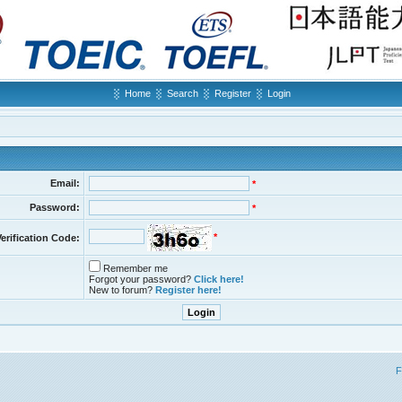
Home
Search
Register
Login
Email:
*
Password:
*
*
Verification Code:
Remember me
Forgot your password?
Click here!
New to forum?
Register here!
F