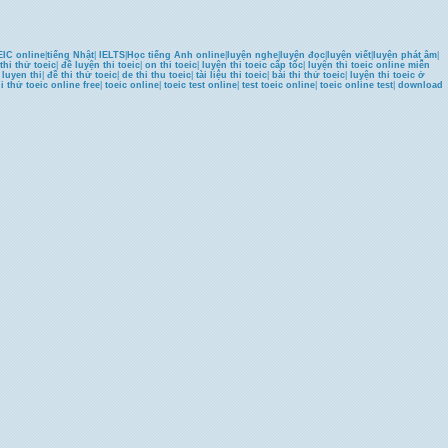
IC online
|
tiếng Nhật
|
IELTS
|
Học tiếng Anh online
|
luyện nghe
|
luyện đọc
|
luyện viết
|
luyện phát âm
|
thi thử toeic
|
đề luyện thi toeic
|
on thi toeic
|
luyện thi toeic cấp tốc
|
luyện thi toeic online miễn
u luyen thi
|
đề thi thử toeic
|
de thi thu toeic
|
tài liệu thi toeic
|
bài thi thử toeic
|
luyện thi toeic ở
hi thử toeic online free
|
toeic online
|
toeic test online
|
test toeic online
|
toeic online test
|
download