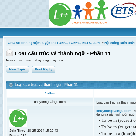
Chia sẻ kinh nghiệm luyện thi TOEIC, TOEFL, IELTS, JLPT
»
Hệ thống kiến thức
Loạt cấu trúc và thành ngữ - Phần 11
Moderators:
admin
,
chuyenngoaingu.com
New Topic
Post Reply
Loạt cấu trúc và thành ngữ - Phần 11
Author
chuyenngoaingu.com
Loạt cấu trúc và thành ngữ
chuyenngoaingu.com
Xin
dàng và gần với ngôn ngữ h
•
To be in (secret)
•
To be in (to get i
Join Time:
10-25-2014 15:22:43
•
To be in a (blue)
Posts:
232