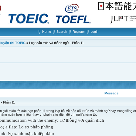
Home
Search
Register
Login
 luyện thi TOEIC
»
Loạt cấu trúc và thành ngữ - Phần 11
Message
 - Phần 11
 giới thiệu tới các bạn phần 11 trong loạt bài về các cấu trúc và thành ngữ hay trong tiếng 
àng ngày hơn nhiều, thay vì phải tra từ điển để tìm nghĩa từng từ.
 communication with the enemy: T­ư thông với quân địch
nto) a flap: Lo sợ phập phồng
funk: Sợ xanh mặt, khiếp đảm