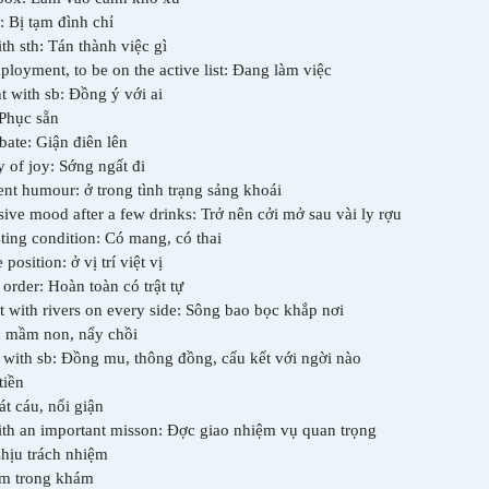
: Bị tạm đình chỉ
th sth: Tán thành việc gì
ployment, to be on the active list: Đang làm việc
t with sb: Đồng ý với ai
 Phục sẵn
bate: Giận điên lên
y of joy: S­ớng ngất đi
ent humour: ở trong tình trạng sảng khoái
ive mood after a few drinks: Trở nên cởi mở sau vài ly r­ợu
sting condition: Có mang, có thai
 position: ở vị trí việt vị
 order: Hoàn toàn có trật tự
t with rivers on every side: Sông bao bọc khắp nơi
c mầm non, nẩy chồi
 with sb: Đồng m­u, thông đồng, cấu kết với ng­ời nào
tiền
át cáu, nổi giận
ith an important misson: Đ­ợc giao nhiệm vụ quan trọng
Chịu trách nhiệm
ằm trong khám