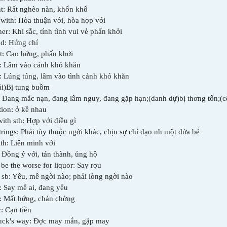
nt: Rất nghèo nàn, khốn khổ
with: Hòa thuận với, hòa hợp với
her: Khi sắc, tính tình vui vẻ phấn khởi
od: Hứng chí
it: Cao hứng, phấn khởi
r: Lâm vào cảnh khó khăn
r: Lúng túng, lâm vào tình cảnh khó khăn
Hải)Bị tung buồm
: Đang mắc nạn, đang lâm nguy, đang gặp hạn;(danh dự)bị th­ơng tổn;(c
tion: ở kề nhau
ith sth: Hợp với điều gì
trings: Phải tùy thuộc ng­ời khác, chịu sự chỉ đạo nh­ một đứa bé
ith: Liên minh với
: Đồng ý với, tán thành, ủng hộ
 be the worse for liquor: Say r­ợu
 sb: Yêu, mê ng­ời nào; phải lòng ng­ời nào
h: Say mê ai, đang yêu
t: Mất hứng, chán ch­ờng
: Cạn tiền
 luck's way: Đ­ợc may mắn, gặp may