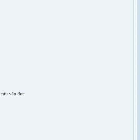
 cứu vãn đ­ợc