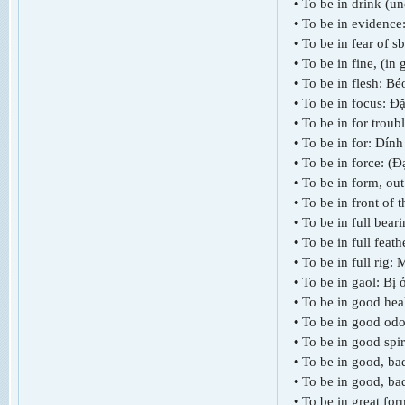
•
To be in drink (un
•
To be in evidence:
•
To be in fear of sb
•
To be in fine, (i
•
To be in flesh: Bé
•
To be in focus: Đ
•
To be in for trou
•
To be in for: Dính
•
To be in force: (Đ
•
To be in form, ou
•
To be in front of t
•
To be in full bear
•
To be in full feat
•
To be in full rig:
•
To be in gaol: Bị ở
•
To be in good he
•
To be in good odou
•
To be in good spir
•
To be in good, bad
•
To be in good, bad
•
To be in great fo