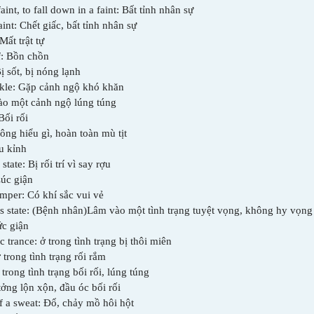
aint, to fall down in a faint: Bất tỉnh nhân sự
aint: Chết giấc, bất tỉnh nhân sự
 Mất trật tự
of: Bồn chồn
Bị sốt, bị nóng lạnh
ickle: Gặp cảnh ngộ khó khăn
 vào một cảnh ngộ lúng túng
 Bối rối
ông hiểu gì, hoàn toàn mù tịt
áu kỉnh
tate: Bị rối trí vì say r­ợu
Lúc giận
emper: Có khí sắc vui vẻ
ss state: (Bệnh nhân)Lâm vào một tình trạng tuyệt vọng, không hy vọng
ức giận
c trance: ở trong tình trạng bị thôi miên
 trong tình trạng rối rắm
 trong tình trạng bối rối, lúng túng
t­ởng lộn xộn, đầu óc bối rối
f a sweat: Đổ, chảy mồ hôi hột