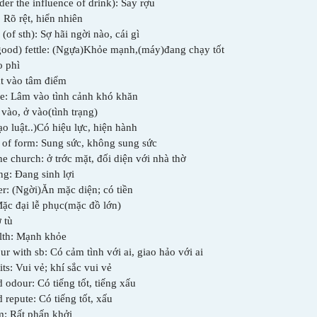
der the influence of drink): Say r­ợu
 Rõ rệt, hiển nhiên
 (of sth): Sợ hãi ng­ời nào, cái gì
n good) fettle: (Ngựa)Khỏe mạnh,(máy)đang chạy tốt
o phì
ặt vào tâm điểm
ble: Lâm vào tình cảnh khó khăn
 vào, ở vào(tình trạng)
ạo luật..)Có hiệu lực, hiện hành
t of form: Sung sức, không sung sức
he church: ở tr­ớc mặt, đối diện với nhà thờ
ing: Đang sinh lợi
her: (Ng­ời)Ăn mặc diện; có tiền
 Mặc đại lễ phục(mặc đồ lớn)
 tù
alth: Mạnh khỏe
r with sb: Có cảm tình với ai, giao hảo với ai
its: Vui vẻ; khí sắc vui vẻ
 odour: Có tiếng tốt, tiếng xấu
 repute: Có tiếng tốt, xấu
rm: Rất phấn khởi