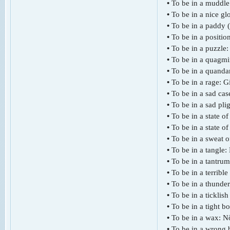
•
To be in a muddle
•
To be in a nice gl
•
To be in a paddy (
•
To be in a positio
•
To be in a puzzle:
•
To be in a quagmi
•
To be in a quandar
•
To be in a rage: G
•
To be in a sad ca
•
To be in a sad pli
•
To be in a state of
•
To be in a state o
•
To be in a sweat o
•
To be in a tangle: 
•
To be in a tantrum
•
To be in a terrible
•
To be in a thunde
•
To be in a ticklis
•
To be in a tight b
•
To be in a wax: Nổ
•
To be in a wrong