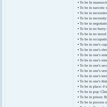
•
To be In manuscri
•
To be in narcotic 
•
To be in necessit
•
To be in necessit
•
To be in negotiat
•
To be in no hurry
•
To be in no mood f
•
To be in occupati
•
To be in one's cup
•
To be in one's ele
•
To be in one's min
•
To be in one's nin
•
To be in one's sec
•
To be in one's se
•
To be in one's tee
•
To be in one's th
•
To be in place: ở 
•
To be in pop: Cầ
•
To be in prison: B
•
To be in process 