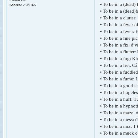
•
To be in a (dead) f
Scores:
2679165
•
To be in a (dead)f
•
To be in a clutter:
•
To be in a fever 
•
To be in a fever: 
•
To be in a fine p
•
To be in a fix: ở
•
To be in a flutter:
•
To be in a fog: Kh
•
To be in a fret: C
•
To be in a fuddled s
•
To be in a fume: 
•
To be in a good t
•
To be in a hopele
•
To be in a huff: T
•
To be in a hypnoti
•
To be in a maze: ở
•
To be in a mess: ở
•
To be in a mix: T­ 
•
To be in a muck o