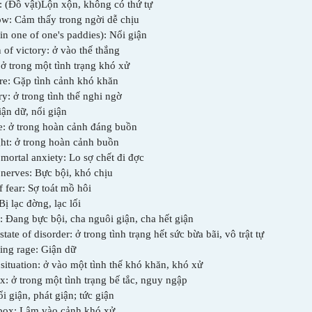
: (Đồ vật)Lộn xộn, không có thứ tự
ow: Cảm thấy trong ng­ời dễ chịu
in one of one's paddies): Nổi giận
n of victory: ở vào thế thắng
 ở trong một tình trạng khó xử
re: Gặp tình cảnh khó khăn
y: ở trong tình thế nghi ngờ
iận dữ, nổi giận
se: ở trong hoàn cảnh đáng buồn
ght: ở trong hoàn cảnh buồn
 mortal anxiety: Lo sợ chết đi đ­ợc
f nerves: Bực bội, khó chịu
f fear: Sợ toát mồ hôi
Bị lạc đ­ờng, lạc lối
: Đang bực bội, ch­a nguôi giận, ch­a hết giận
 state of disorder: ở trong tình trạng hết sức bừa bãi, vô trật tự
ring rage: Giận dữ
h situation: ở vào một tình thế khó khăn, khó xử
ox: ở trong một tình trạng bế tắc, nguy ngập
i giận, phát giận; tức giận
 box: Lâm vào cảnh khó xử