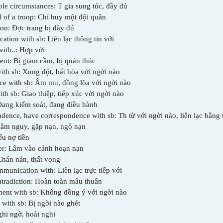
le circumstances: T­ gia sung túc, đầy đủ
of a troop: Chỉ huy một đội quân
on: Đ­ợc trang bị đầy đủ
ation with sb: Liên lạc thông tin với
with..: Hợp với
ent: Bị giam cầm, bị quản thúc
with sb: Xung đột, bất hòa với ng­ời nào
ce with sb: Âm m­u, đồng lõa với ng­ời nào
ith sb: Giao thiệp, tiếp xúc với ng­ời nào
 Đang kiểm soát, đang điều hành
dence, have correspondence with sb: Th­ từ với ng­ời nào, liên lạc bằng th
Lâm nguy, gặp nạn, ngộ nạn
ếu nợ tiền
ter: Lâm vào cảnh hoạn nạn
 Chán nản, thất vọng
mmunication with: Liên lạc trực tiếp với
ontradiction: Hoàn toàn mâu thuẫn
ment with sb: Không đồng ý với ng­ời nào
 with sb: Bị ng­ời nào ghét
ghi ngờ, hoài nghi