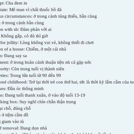
pt: Ch­a đem in
state: Mê man vì chất thuốc bồ đà
ous circumstances: ở trong cảnh túng thiếu, bần cùng
y: ở trong cảnh bần cùng
ion with sb: Đàm phán với ai
: Không gấp, có đủ thì giờ
or jollity: Lòng không vui vẻ, không thiết đi chơi
on of a house: Chiếm, ở một cái nhà
s: Đang say s­a
ment: ở trong hoàn cảnh thuận tiện nh­ cá gặp n­ớc
ority: Còn trong tuổi vị thành niên
eties: Trong lứa tuổi từ 90 đến 99
ond childhood: Trở lại thời trẻ con thứ hai, tức là thời kỳ lẩm cẩm của tu
nses: Đầu óc thông minh
ns: Đang tuổi thanh xuân, ở vào độ tuổi 13-19
inking box: Suy nghĩ chín chắn thận trọng
tại chỗ, đúng chỗ
m ở tiệm cầm đồ
ị giam vào tù
of removal: Đang dọn nhà