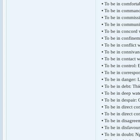
•
To be in comfortab
•
To be in command 
•
To be in commissi
•
To be in communic
•
To be in concord 
•
To be in confinem
•
To be in conflict 
•
To be in connivan
•
To be in contact w
•
To be in control:
•
To be in correspon
•
To be in danger: 
•
To be in debt: Thi
•
To be in deep wa
•
To be in despair:
•
To be in direct co
•
To be in direct c
•
To be in disagree
•
To be in disfavour
•
To be in doubt: N