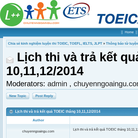
Home
Chia sẻ kinh nghiệm luyện thi TOEIC, TOEFL, IELTS, JLPT
»
Thông báo từ luyện
Lịch thi và trả kết 
10,11,12/2014
Moderators:
admin
,
chuyenngoaingu.c
New Topic
Post Reply
Lịch thi và trả kết quả TOEIC tháng 10,11,12/2014
Author
Lịch thi và trả kết quả TOEIC tháng 10,11,
chuyenngoaingu.com