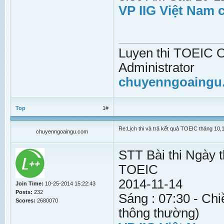
VP IIG Việt Nam 
Luyen thi TOEIC On
Administrator
chuyenngoaingu
Top
1#
Re:Lịch thi và trả kết quả TOEIC tháng 10,
chuyenngoaingu.com
STT Bài thi Ngày t
TOEIC
2014-11-14
Join Time:
10-25-2014 15:22:43
Posts:
232
Sáng : 07:30 - Chi
Scores:
2680070
thông thường)