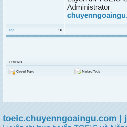
Administrator
chuyenngoaingu
Top
1#
LEGEND
Closed Topic
Marked Topic
toeic.chuyenngoaingu.com
|