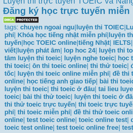
Luyện thi trực tuyến TOEIC và Năng
Đăng ký học trực tuyến miễn 
tags:
chuyen ngoai ngu
|
luyện thi TOIEC
|
Lu
phí
|
Khóa học tiếng nhật miễn phí
|
luyện th
tuyến
|
học TOEIC online
|
tiếng Nhật
|
IELTS
|
viết
|
luyện phát âm
|
lop hoc 24
|
luyện thi t
tâm luyện thi toeic
|
luyện nghe toeic
|
học t
thi toeic
|
ôn thi toeic online
|
thi thử toeic
|
tốc
|
luyện thi toeic online miễn phí
|
đề thi
online
|
học tiếng anh giao tiếp
|
bài thi toei
luyện thi toeic
|
thi toeic ở đâu
|
tai lieu luye
toeic
|
bài thi thử toeic
|
luyện thi toeic ở đ
thi thử toeic trực tuyến
|
thi toeic trực tuy
phí
|
thi toeic miễn phí
|
đề thi thử toeic onl
online
|
test toeic online
|
toeic online test
|
toeic test online
|
test toeic online free
|
tes