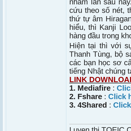
nhầm lẫn sau này.
cứu theo số nét, 
thứ tự âm Hiragan
hiểu, thì Kanji L
hàng đầu trong kh
Hiện tại thì với
Thanh Tùng, bộ s
các bạn học sơ cấ
tiếng Nhật chúng t
LINK DOWNLOA
1. Mediafire
:
Clic
2. Fshare
:
Click 
3. 4Shared
:
Click
Luyen thi TOEIC On