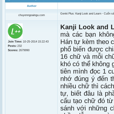
Author
Genki Plus: Kanji Look and Learn - Cuốn sá
chuyenngoaingu.com
Kanji Look and 
mà các bạn khôn
Hán tự kèm theo củ
Join Time:
10-25-2014 15:22:43
Posts:
232
phổ biến được chi
Scores:
2679990
16 chữ và mỗi chữ 
khó có thể không g
tiên mình đọc 1 c
nhớ đúng ý đến t
nhiều chữ thì cách
tự, biết đâu là p
cấu tạo chữ đó từ
sánh với những c