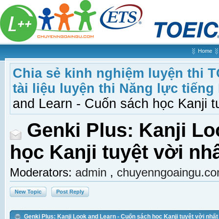
Home
Chia sẻ kinh nghiệm luyện thi 
tài liệu luyện thi Năng lực tiếng
and Learn - Cuốn sách học Kanji t
Genki Plus: Kanji L
học Kanji tuyệt vời nh
Moderators:
admin
,
chuyenngoaingu.c
New Topic
Post Reply
Genki Plus: Kanji Look and Learn - Cuốn sách học Kanji tuyệt vời nhấ