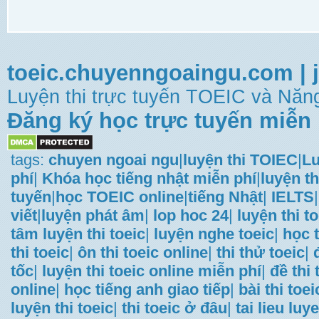
toeic.chuyenngoaingu.com
|
Luyện thi trực tuyến TOEIC và Năng
Đăng ký học trực tuyến miễn 
tags:
chuyen ngoai ngu
|
luyện thi TOIEC
|
Lu
phí
|
Khóa học tiếng nhật miễn phí
|
luyện th
tuyến
|
học TOEIC online
|
tiếng Nhật
|
IELTS
|
viết
|
luyện phát âm
|
lop hoc 24
|
luyện thi t
tâm luyện thi toeic
|
luyện nghe toeic
|
học t
thi toeic
|
ôn thi toeic online
|
thi thử toeic
|
tốc
|
luyện thi toeic online miễn phí
|
đề thi
online
|
học tiếng anh giao tiếp
|
bài thi toei
luyện thi toeic
|
thi toeic ở đâu
|
tai lieu luye