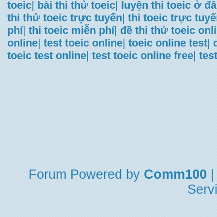
toeic
|
bài thi thử toeic
|
luyện thi toeic ở đ
thi thử toeic trực tuyến
|
thi toeic trực tuy
phí
|
thi toeic miễn phí
|
đề thi thử toeic onl
online
|
test toeic online
|
toeic online test
|
toeic test online
|
test toeic online free
|
tes
Forum
Powered by
Comm100
|
Serv