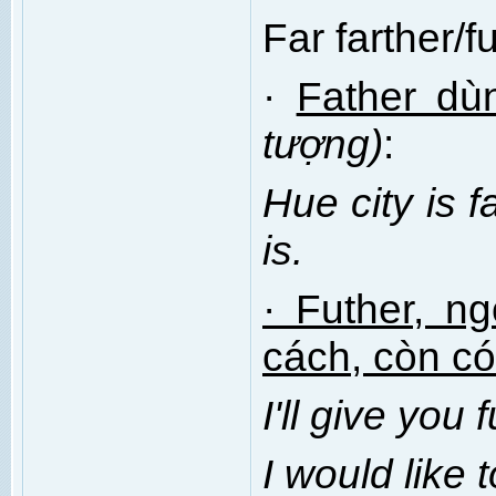
Far farther/f
·
Father dù
tượng)
:
Hue
city is 
is.
·
Futher, ng
cách, còn c
I'll give you 
I would like t