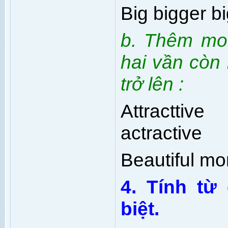
Big bigger b
b. Thêm mor
hai vần còn 
trở lên :
Attracttiv
actractive
Beautiful mor
4. Tính từ
biệt.