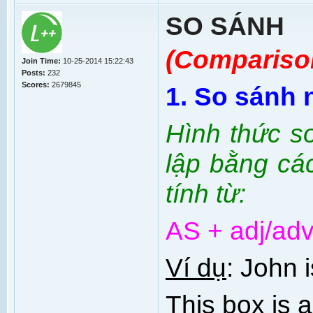
SO SÁNH
(Compariso
Join Time:
10-25-2014 15:22:43
Posts:
232
Scores:
2679845
1. So sánh
Hình thức s
lập bằng cá
tính từ:
AS + adj/ad
Ví dụ
: John i
This box is 