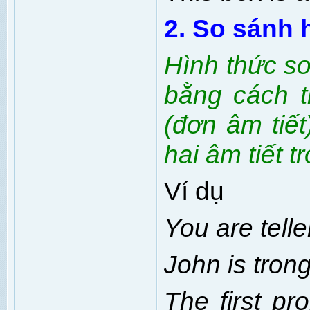
2. So sánh 
Hình thức s
bằng cách t
(đơn âm tiết
hai âm tiết t
Ví dụ
You are telle
John is trong
The first pr