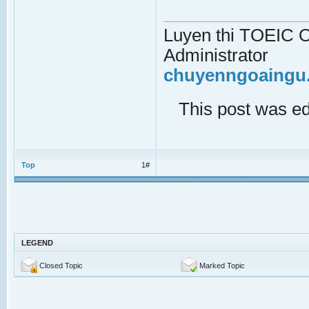
Luyen thi TOEIC On
Administrator
chuyenngoaingu
This post was e
Top
1#
LEGEND
Closed Topic
Marked Topic