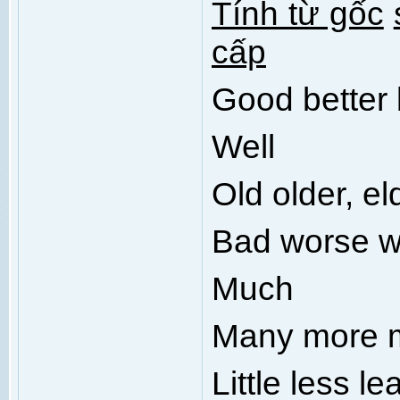
Tính từ gốc
cấp
Good better 
Well
Old older, el
Bad worse w
Much
Many more 
Little less le