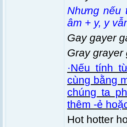
Nhưng nếu t
âm + y, y vẫ
Gay gayer g
Gray grayer 
·
Nếu tính t
cùng bằng m
chúng ta ph
thêm -ẻ hoặc
Hot hotter ho