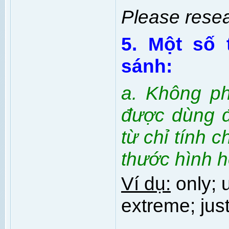
Please resear
5. Một số 
sánh:
a. Không ph
được dùng đ
từ chỉ tính c
thước hình h
Ví dụ:
only; 
extreme; just 