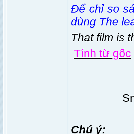
Để chỉ so s
dùng The lea
That film is t
Tính từ gốc
Sm
Chú ý: