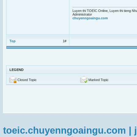
Luyen thi TOEIC Online, Luyen thi tieng Nh
Administrator
chuyenngoaingu.com
Top
1#
LEGEND
Closed Topic
Marked Topic
toeic.chuyenngoaingu.com
|