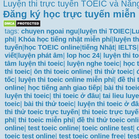
Luyện thi trực tuyến TOEIC và Năng
Đăng ký học trực tuyến miễn 
tags:
chuyen ngoai ngu
|
luyện thi TOIEC
|
Lu
phí
|
Khóa học tiếng nhật miễn phí
|
luyện th
tuyến
|
học TOEIC online
|
tiếng Nhật
|
IELTS
|
viết
|
luyện phát âm
|
lop hoc 24
|
luyện thi t
tâm luyện thi toeic
|
luyện nghe toeic
|
học t
thi toeic
|
ôn thi toeic online
|
thi thử toeic
|
tốc
|
luyện thi toeic online miễn phí
|
đề thi
online
|
học tiếng anh giao tiếp
|
bài thi toei
luyện thi toeic
|
thi toeic ở đâu
|
tai lieu luye
toeic
|
bài thi thử toeic
|
luyện thi toeic ở đ
thi thử toeic trực tuyến
|
thi toeic trực tuy
phí
|
thi toeic miễn phí
|
đề thi thử toeic onl
online
|
test toeic online
|
toeic online test
|
toeic test online
|
test toeic online free
|
tes