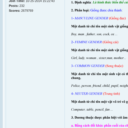
Join Time:
10-25-2014 15:22:43
Posts:
232
Scores:
2679769