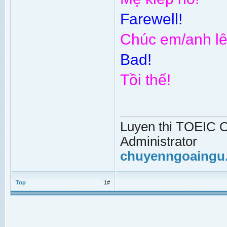
Farewell!
Chúc em/anh lê
Bad!
Tồi thế!
Luyen thi TOEIC On
Administrator
chuyenngoaingu
Top
1#