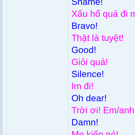
Shame!
Xấu hổ quá đi m
Bravo!
Thật là tuyệt!
Good!
Giỏi quá!
Silence!
Im đi!
Oh dear!
Trời ơi! Em/anh
Damn!
Mẹ kiếp nó!