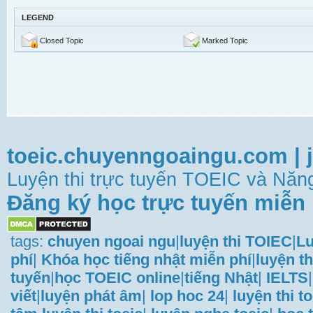
LEGEND
Closed Topic
Marked Topic
toeic.chuyenngoaingu.com
|
Luyện thi trực tuyến TOEIC và Năng
Đăng ký học trực tuyến miễn 
tags:
chuyen ngoai ngu
|
luyện thi TOIEC
|
Lu
phí
|
Khóa học tiếng nhật miễn phí
|
luyện th
tuyến
|
học TOEIC online
|
tiếng Nhật
|
IELTS
|
viết
|
luyện phát âm
|
lop hoc 24
|
luyện thi t