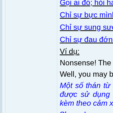
Gọi ai đó; hỏi h
Chỉ sự bực mìn
Chỉ sự sung s
Chỉ sự đau đớ
Ví dụ:
Nonsense! The s
Well, you may b
Một số thán từ
được sử dụng 
kèm theo cảm x