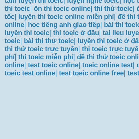
tâm luyện thi toeic
|
luyện nghe toeic
|
học t
thi toeic
|
ôn thi toeic online
|
thi thử toeic
|
tốc
|
luyện thi toeic online miễn phí
|
đề thi
online
|
học tiếng anh giao tiếp
|
bài thi toei
luyện thi toeic
|
thi toeic ở đâu
|
tai lieu luye
toeic
|
bài thi thử toeic
|
luyện thi toeic ở đ
thi thử toeic trực tuyến
|
thi toeic trực tuy
phí
|
thi toeic miễn phí
|
đề thi thử toeic onl
online
|
test toeic online
|
toeic online test
|
toeic test online
|
test toeic online free
|
tes