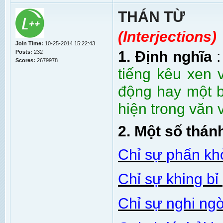
THÁN TỪ
(
Interjections)
Join Time:
10-25-2014 15:22:43
1. Định nghĩa
Posts:
232
Scores:
2679978
tiếng kêu xen 
động hay một 
hiện trong văn 
2. Một số thán
Chỉ sự phấn kh
Chỉ sự khing bỉ
Chỉ sự nghi ng