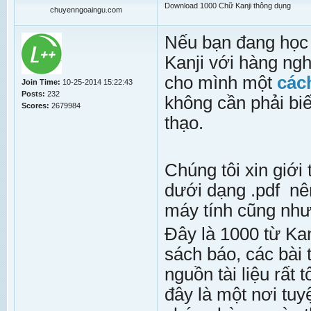
Download 1000 Chữ Kanji thông dụng
chuyenngoaingu.com
Nếu bạn đang học 
Kanji với hàng ng
cho mình một
các
Join Time:
10-25-2014 15:22:43
Posts:
232
không cần phải biết
Scores:
2679984
thạo.
Chúng tôi xin giới
dưới dạng .pdf nê
máy tính cũng như
Đây là 1000 từ Ka
sách báo, các bài 
nguồn tài liệu rất
đây là một nơi tuy