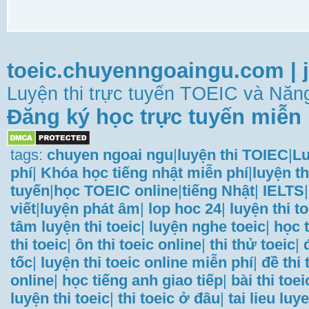
toeic.chuyenngoaingu.com
|
Luyện thi trực tuyến TOEIC và Năng
Đăng ký học trực tuyến miễn 
tags:
chuyen ngoai ngu
|
luyện thi TOIEC
|
Lu
phí
|
Khóa học tiếng nhật miễn phí
|
luyện th
tuyến
|
học TOEIC online
|
tiếng Nhật
|
IELTS
|
viết
|
luyện phát âm
|
lop hoc 24
|
luyện thi t
tâm luyện thi toeic
|
luyện nghe toeic
|
học t
thi toeic
|
ôn thi toeic online
|
thi thử toeic
|
tốc
|
luyện thi toeic online miễn phí
|
đề thi
online
|
học tiếng anh giao tiếp
|
bài thi toei
luyện thi toeic
|
thi toeic ở đâu
|
tai lieu luye