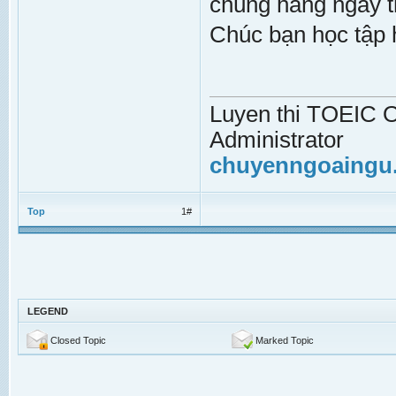
chúng hàng ngày t
Chúc bạn học tập 
Luyen thi TOEIC On
Administrator
chuyenngoaingu
Top
1#
LEGEND
Closed Topic
Marked Topic