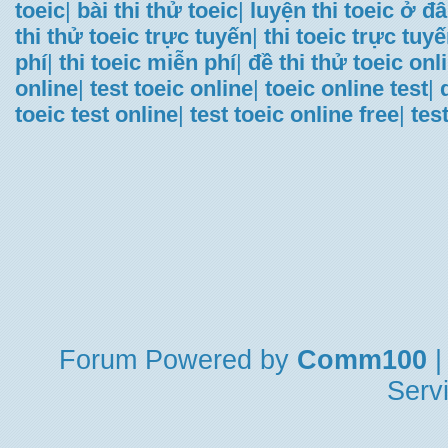
toeic
|
bài thi thử toeic
|
luyện thi toeic ở đ
thi thử toeic trực tuyến
|
thi toeic trực tuy
phí
|
thi toeic miễn phí
|
đề thi thử toeic onl
online
|
test toeic online
|
toeic online test
|
toeic test online
|
test toeic online free
|
tes
Forum
Powered by
Comm100
|
Serv