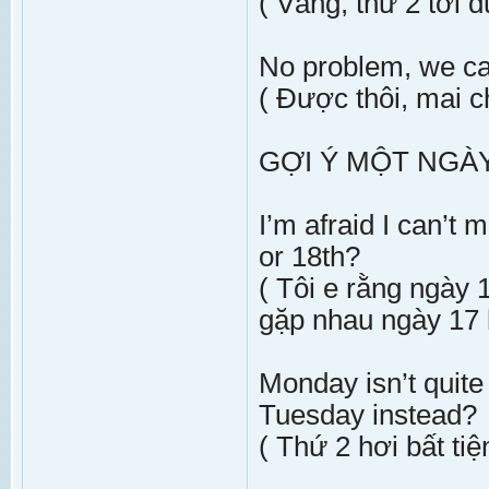
( Vâng, thứ 2 tới 
No problem, we c
( Được thôi, mai c
GỢI Ý MỘT NGÀY H
I’m afraid I can’t
or 18th?
( Tôi e rằng ngày 
gặp nhau ngày 17
Monday isn’t quit
Tuesday instead?
( Thứ 2 hơi bất ti