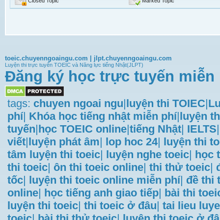
Closed Topic
Marked Topic
toeic.chuyenngoaingu.com
|
jlpt.chuyenngoaingu.com
Luyện thi trực tuyến TOEIC và Năng lực tiếng Nhật(JLPT)
Đăng ký học trực tuyến miễn 
tags:
chuyen ngoai ngu
|
luyện thi TOIEC
|
Lu
phí
|
Khóa học tiếng nhật miễn phí
|
luyện th
tuyến
|
học TOEIC online
|
tiếng Nhật
|
IELTS
|
viết
|
luyện phát âm
|
lop hoc 24
|
luyện thi t
tâm luyện thi toeic
|
luyện nghe toeic
|
học t
thi toeic
|
ôn thi toeic online
|
thi thử toeic
|
tốc
|
luyện thi toeic online miễn phí
|
đề thi
online
|
học tiếng anh giao tiếp
|
bài thi toei
luyện thi toeic
|
thi toeic ở đâu
|
tai lieu luye
toeic
|
bài thi thử toeic
|
luyện thi toeic ở đ