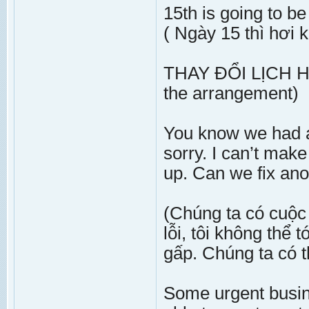
15th is going to be 
( Ngày 15 thì hơi 
THAY ĐỔI LỊCH 
the arrangement)
You know we had ag
sorry. I can’t mak
up. Can we fix ano
(Chúng ta có cuộc
lỗi, tôi không thể
gấp. Chúng ta có 
Some urgent busin