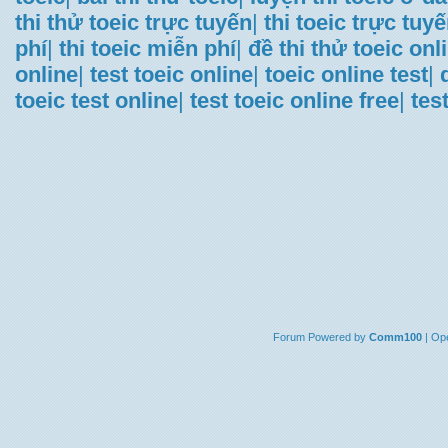
thi thử toeic trực tuyến
|
thi toeic trực tuy
phí
|
thi toeic miễn phí
|
đề thi thử toeic onl
online
|
test toeic online
|
toeic online test
|
toeic test online
|
test toeic online free
|
tes
Forum
Powered by
Comm100
| Op