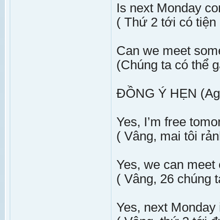
Is next Monday co
( Thứ 2 tới có tiệ
Can we meet some
(Chúng ta có thể 
ĐỒNG Ý HẸN (Agre
Yes, I’m free tomo
( Vâng, mai tôi rản
Yes, we can meet 
( Vâng, 26 chúng t
Yes, next Monday i