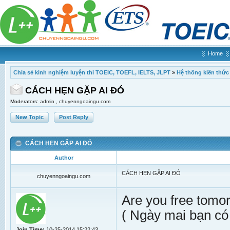
Home
Chia sẻ kinh nghiệm luyện thi TOEIC, TOEFL, IELTS, JLPT
»
Hệ thống kiến thức
CÁCH HẸN GẶP AI ĐÓ
Moderators:
admin
,
chuyenngoaingu.com
New Topic
Post Reply
CÁCH HẸN GẶP AI ĐÓ
Author
CÁCH HẸN GẶP AI ĐÓ
chuyenngoaingu.com
Are you free tomo
( Ngày mai bạn có
Join Time:
10-25-2014 15:22:43