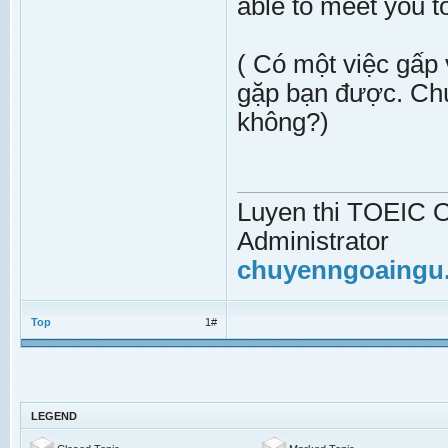
able to meet you 
( Có một việc gấp 
gặp bạn được. Chú
không?)
Luyen thi TOEIC On
Administrator
chuyenngoaingu
Top
1#
LEGEND