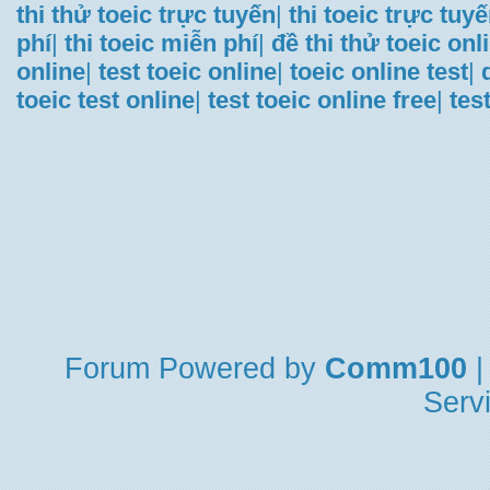
thi thử toeic trực tuyến
|
thi toeic trực tuy
phí
|
thi toeic miễn phí
|
đề thi thử toeic onl
online
|
test toeic online
|
toeic online test
|
toeic test online
|
test toeic online free
|
tes
Forum
Powered by
Comm100
|
Serv