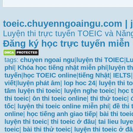
toeic.chuyenngoaingu.com
|
Luyện thi trực tuyến TOEIC và Năng
Đăng ký học trực tuyến miễn 
tags:
chuyen ngoai ngu
|
luyện thi TOIEC
|
Lu
phí
|
Khóa học tiếng nhật miễn phí
|
luyện th
tuyến
|
học TOEIC online
|
tiếng Nhật
|
IELTS
|
viết
|
luyện phát âm
|
lop hoc 24
|
luyện thi t
tâm luyện thi toeic
|
luyện nghe toeic
|
học t
thi toeic
|
ôn thi toeic online
|
thi thử toeic
|
tốc
|
luyện thi toeic online miễn phí
|
đề thi
online
|
học tiếng anh giao tiếp
|
bài thi toei
luyện thi toeic
|
thi toeic ở đâu
|
tai lieu luye
toeic
|
bài thi thử toeic
|
luyện thi toeic ở đ