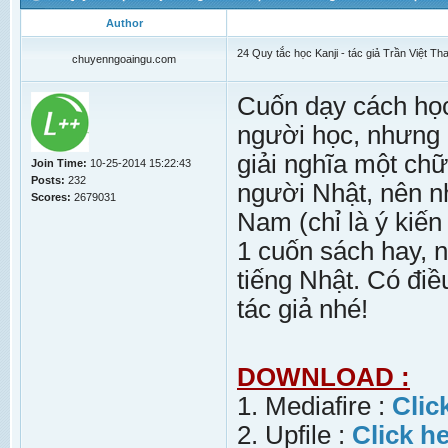
Author
24 Quy tắc học Kanji - tác giả Trần Việt 
chuyenngoaingu.com
Cuốn dạy cách học
người học, nhưng 
giải nghĩa một chữ
Join Time:
10-25-2014 15:22:43
Posts:
232
người Nhật, nên nh
Scores:
2679031
Nam (chỉ là ý kiến
1 cuốn sách hay, 
tiếng Nhật. Có đi
tác giả nhé!
DOWNLOAD :
1. Mediafire :
Clic
2. Upfile :
Click h